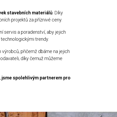
vek stavebních materiálů
. Díky
ních projektů za příznivé ceny.
 servis a poradenství, aby jejich
 technologickými trendy.
h výrobců, přičemž dbáme na jejich
i dodavateli, díky čemuž můžeme
y, jsme spolehlivým partnerem pro