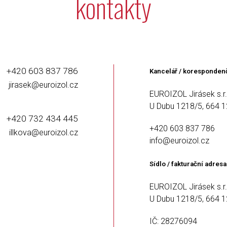
kontakty
+420 603 837 786
Kancelář / koresponden
jirasek@euroizol.cz
EUROIZOL Jirásek s.r.
U Dubu 1218/5, 664 1
+420 732 434 445
+420 603 837 786
illkova@euroizol.cz
info@euroizol.cz
Sídlo / fakturační adresa
EUROIZOL Jirásek s.r.
U Dubu 1218/5, 664 1
IČ: 28276094