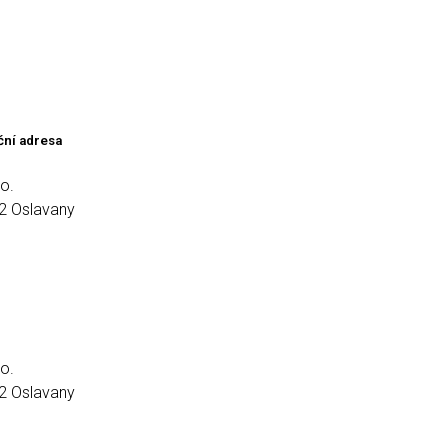
ční adresa
o.
2 Oslavany
o.
2 Oslavany