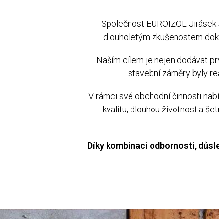
Společnost EUROIZOL Jirásek s.
dlouholetým zkušenostem dokáže
Naším cílem je nejen dodávat prv
stavební záměry byly re
V rámci své obchodní činnosti nab
kvalitu, dlouhou životnost a š
Díky kombinaci odbornosti, důsle