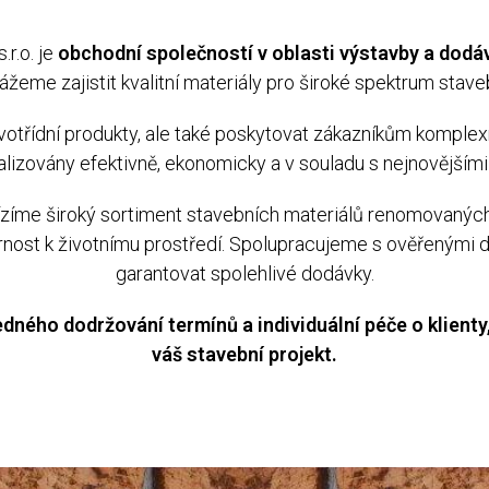
r.o. je
obchodní společností v oblasti výstavby a dodá
me zajistit kvalitní materiály pro široké spektrum staveb
otřídní produkty, ale také poskytovat zákazníkům komplexní
alizovány efektivně, ekonomicky a v souladu s nejnovějšími
ízíme široký sortiment stavebních materiálů renomovanýc
etrnost k životnímu prostředí. Spolupracujeme s ověřeným
garantovat spolehlivé dodávky.
dného dodržování termínů a individuální péče o klient
váš stavební projekt.